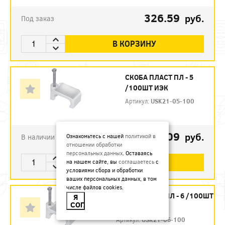
326.59
руб.
Под заказ
В КОРЗИНУ
СКОБА ПЛАСТ ПЛ - 5
/100ШТ ИЭК
Артикул:
USK21-05-100
64.09
руб.
В наличии
Ознакомьтесь с нашей
политикой в
отношении обработки
персональных данных
. Оставаясь
В КОРЗИНУ
на нашем сайте, вы
соглашаетесь
с
условиями сбора и обработки
ваших персональных данных, в том
числе файлов cookies.
СКОБА ПЛАСТ ПЛ - 6 /100ШТ
Я
СОГЛАСЕН
ИЭК (КР 50УП.)
Артикул:
USK21-06-100