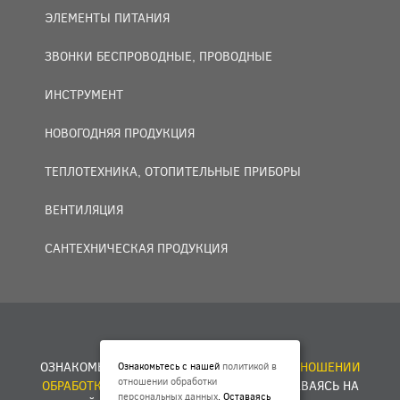
ЭЛЕМЕНТЫ ПИТАНИЯ
ЗВОНКИ БЕСПРОВОДНЫЕ, ПРОВОДНЫЕ
ИНСТРУМЕНТ
НОВОГОДНЯЯ ПРОДУКЦИЯ
ТЕПЛОТЕХНИКА, ОТОПИТЕЛЬНЫЕ ПРИБОРЫ
ВЕНТИЛЯЦИЯ
САНТЕХНИЧЕСКАЯ ПРОДУКЦИЯ
© 2007 — 2026 ООО «БАКО+».
ОЗНАКОМЬТЕСЬ С НАШЕЙ
ПОЛИТИКОЙ В ОТНОШЕНИИ
Ознакомьтесь с нашей
политикой в
отношении обработки
ОБРАБОТКИ ПЕРСОНАЛЬНЫХ ДАННЫХ
. ОСТАВАЯСЬ НА
персональных данных
. Оставаясь