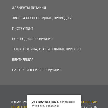
ЭЛЕМЕНТЫ ПИТАНИЯ
ЗВОНКИ БЕСПРОВОДНЫЕ, ПРОВОДНЫЕ
ИНСТРУМЕНТ
НОВОГОДНЯЯ ПРОДУКЦИЯ
ТЕПЛОТЕХНИКА, ОТОПИТЕЛЬНЫЕ ПРИБОРЫ
ВЕНТИЛЯЦИЯ
САНТЕХНИЧЕСКАЯ ПРОДУКЦИЯ
© 2007 — 2026 ООО «БАКО+».
ОЗНАКОМЬТЕСЬ С НАШЕЙ
ПОЛИТИКОЙ В ОТНОШЕНИИ
Ознакомьтесь с нашей
политикой в
отношении обработки
ОБРАБОТКИ ПЕРСОНАЛЬНЫХ ДАННЫХ
. ОСТАВАЯСЬ НА