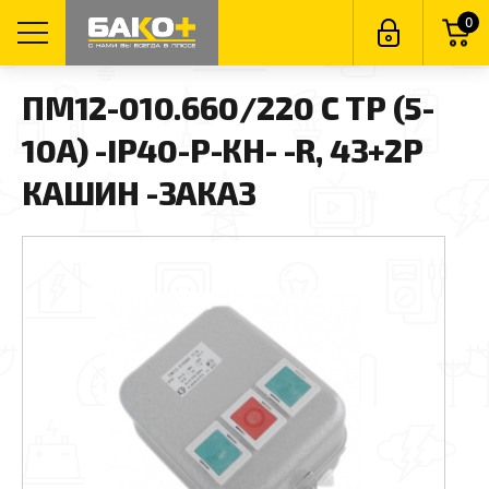
0
ПМ12-010.660/220 С ТР (5-
10А) -IP40-Р-КН- -R, 4З+2Р
КАШИН -ЗАКАЗ