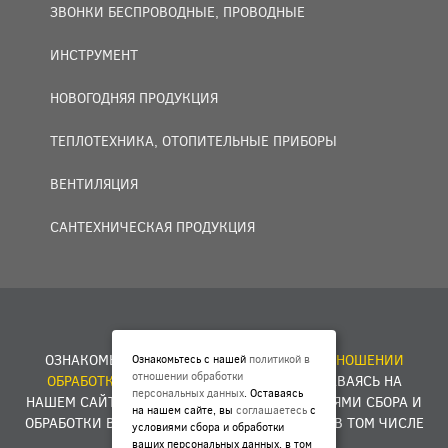
ЗВОНКИ БЕСПРОВОДНЫЕ, ПРОВОДНЫЕ
ИНСТРУМЕНТ
НОВОГОДНЯЯ ПРОДУКЦИЯ
ТЕПЛОТЕХНИКА, ОТОПИТЕЛЬНЫЕ ПРИБОРЫ
ВЕНТИЛЯЦИЯ
САНТЕХНИЧЕСКАЯ ПРОДУКЦИЯ
© 2007 — 2026 ООО «БАКО+».
ОЗНАКОМЬТЕСЬ С НАШЕЙ
ПОЛИТИКОЙ В ОТНОШЕНИИ
Ознакомьтесь с нашей
политикой в
отношении обработки
ОБРАБОТКИ ПЕРСОНАЛЬНЫХ ДАННЫХ
. ОСТАВАЯСЬ НА
персональных данных
. Оставаясь
НАШЕМ САЙТЕ, ВЫ
СОГЛАШАЕТЕСЬ
С УСЛОВИЯМИ СБОРА И
на нашем сайте, вы
соглашаетесь
с
ОБРАБОТКИ ВАШИХ ПЕРСОНАЛЬНЫХ ДАННЫХ, В ТОМ ЧИСЛЕ
условиями сбора и обработки
ФАЙЛОВ COOKIES.
ваших персональных данных, в том