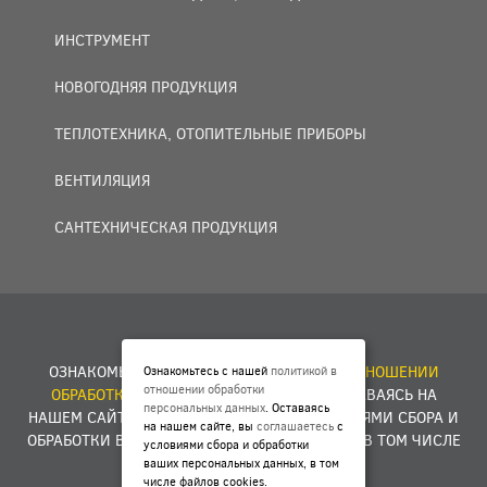
ИНСТРУМЕНТ
НОВОГОДНЯЯ ПРОДУКЦИЯ
ТЕПЛОТЕХНИКА, ОТОПИТЕЛЬНЫЕ ПРИБОРЫ
ВЕНТИЛЯЦИЯ
САНТЕХНИЧЕСКАЯ ПРОДУКЦИЯ
© 2007 — 2026 ООО «БАКО+».
ОЗНАКОМЬТЕСЬ С НАШЕЙ
ПОЛИТИКОЙ В ОТНОШЕНИИ
Ознакомьтесь с нашей
политикой в
отношении обработки
ОБРАБОТКИ ПЕРСОНАЛЬНЫХ ДАННЫХ
. ОСТАВАЯСЬ НА
персональных данных
. Оставаясь
НАШЕМ САЙТЕ, ВЫ
СОГЛАШАЕТЕСЬ
С УСЛОВИЯМИ СБОРА И
на нашем сайте, вы
соглашаетесь
с
ОБРАБОТКИ ВАШИХ ПЕРСОНАЛЬНЫХ ДАННЫХ, В ТОМ ЧИСЛЕ
условиями сбора и обработки
ФАЙЛОВ COOKIES.
ваших персональных данных, в том
числе файлов cookies.