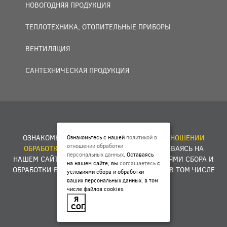
НОВОГОДНЯЯ ПРОДУКЦИЯ
ТЕПЛОТЕХНИКА, ОТОПИТЕЛЬНЫЕ ПРИБОРЫ
ВЕНТИЛЯЦИЯ
САНТЕХНИЧЕСКАЯ ПРОДУКЦИЯ
© 2007 — 2026 ООО «БАКО+».
ОЗНАКОМЬТЕСЬ С НАШЕЙ
ПОЛИТИКОЙ В ОТНОШЕНИИ
Ознакомьтесь с нашей
политикой в
отношении обработки
ОБРАБОТКИ ПЕРСОНАЛЬНЫХ ДАННЫХ
. ОСТАВАЯСЬ НА
персональных данных
. Оставаясь
НАШЕМ САЙТЕ, ВЫ
СОГЛАШАЕТЕСЬ
С УСЛОВИЯМИ СБОРА И
на нашем сайте, вы
соглашаетесь
с
ОБРАБОТКИ ВАШИХ ПЕРСОНАЛЬНЫХ ДАННЫХ, В ТОМ ЧИСЛЕ
условиями сбора и обработки
ФАЙЛОВ COOKIES.
ваших персональных данных, в том
числе файлов cookies.
Я
Разработка сайта -
E1ME
D
IA
СОГЛАСЕН