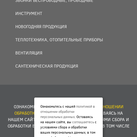
ЗВОНКИ БЕСПРОВОДНЫЕ, ПРОВОДНЫЕ
ИНСТРУМЕНТ
НОВОГОДНЯЯ ПРОДУКЦИЯ
ТЕПЛОТЕХНИКА, ОТОПИТЕЛЬНЫЕ ПРИБОРЫ
ВЕНТИЛЯЦИЯ
САНТЕХНИЧЕСКАЯ ПРОДУКЦИЯ
© 2007 — 2026 ООО «БАКО+».
ОЗНАКОМЬТЕСЬ С НАШЕЙ
ПОЛИТИКОЙ В ОТНОШЕНИИ
Ознакомьтесь с нашей
политикой в
отношении обработки
ОБРАБОТКИ ПЕРСОНАЛЬНЫХ ДАННЫХ
. ОСТАВАЯСЬ НА
персональных данных
. Оставаясь
НАШЕМ САЙТЕ, ВЫ
СОГЛАШАЕТЕСЬ
С УСЛОВИЯМИ СБОРА И
на нашем сайте, вы
соглашаетесь
с
ОБРАБОТКИ ВАШИХ ПЕРСОНАЛЬНЫХ ДАННЫХ, В ТОМ ЧИСЛЕ
условиями сбора и обработки
ФАЙЛОВ COOKIES.
ваших персональных данных, в том