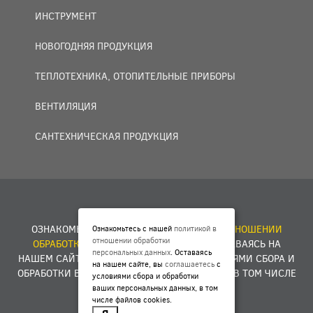
ИНСТРУМЕНТ
НОВОГОДНЯЯ ПРОДУКЦИЯ
ТЕПЛОТЕХНИКА, ОТОПИТЕЛЬНЫЕ ПРИБОРЫ
ВЕНТИЛЯЦИЯ
САНТЕХНИЧЕСКАЯ ПРОДУКЦИЯ
© 2007 — 2026 ООО «БАКО+».
ОЗНАКОМЬТЕСЬ С НАШЕЙ
ПОЛИТИКОЙ В ОТНОШЕНИИ
Ознакомьтесь с нашей
политикой в
отношении обработки
ОБРАБОТКИ ПЕРСОНАЛЬНЫХ ДАННЫХ
. ОСТАВАЯСЬ НА
персональных данных
. Оставаясь
НАШЕМ САЙТЕ, ВЫ
СОГЛАШАЕТЕСЬ
С УСЛОВИЯМИ СБОРА И
на нашем сайте, вы
соглашаетесь
с
ОБРАБОТКИ ВАШИХ ПЕРСОНАЛЬНЫХ ДАННЫХ, В ТОМ ЧИСЛЕ
условиями сбора и обработки
ФАЙЛОВ COOKIES.
ваших персональных данных, в том
числе файлов cookies.