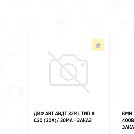
ДИФ АВТ АВДТ 32ML ТИП А
КМИ-
C20 (20А)/ 30МА - ЗАКАЗ
400В
ЗАКА