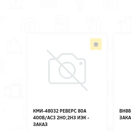
КМИ-48032 РЕВЕРС 80А
ВН88
400В/АС3 2НО;2НЗ ИЭК -
ЗАКА
ЗАКАЗ