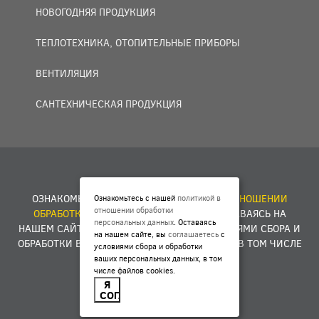
НОВОГОДНЯЯ ПРОДУКЦИЯ
ТЕПЛОТЕХНИКА, ОТОПИТЕЛЬНЫЕ ПРИБОРЫ
ВЕНТИЛЯЦИЯ
САНТЕХНИЧЕСКАЯ ПРОДУКЦИЯ
© 2007 — 2026 ООО «БАКО+».
ОЗНАКОМЬТЕСЬ С НАШЕЙ
ПОЛИТИКОЙ В ОТНОШЕНИИ
Ознакомьтесь с нашей
политикой в
отношении обработки
ОБРАБОТКИ ПЕРСОНАЛЬНЫХ ДАННЫХ
. ОСТАВАЯСЬ НА
персональных данных
. Оставаясь
НАШЕМ САЙТЕ, ВЫ
СОГЛАШАЕТЕСЬ
С УСЛОВИЯМИ СБОРА И
на нашем сайте, вы
соглашаетесь
с
ОБРАБОТКИ ВАШИХ ПЕРСОНАЛЬНЫХ ДАННЫХ, В ТОМ ЧИСЛЕ
условиями сбора и обработки
ФАЙЛОВ COOKIES.
ваших персональных данных, в том
числе файлов cookies.
Я
Разработка сайта -
E1ME
D
IA
СОГЛАСЕН