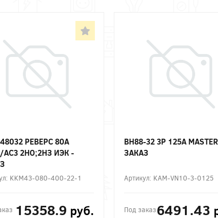
48032 РЕВЕРС 80А
ВН88-32 3P 125А MASTER 
/АС3 2НО;2НЗ ИЭК -
ЗАКАЗ
З
ул: KKM43-080-400-22-1
Артикул: KAM-VN10-3-0125
15358.9
6491.43
руб.
аказ
Под заказ