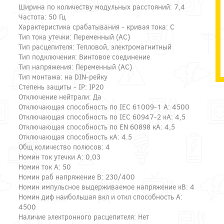
Ширина по количеству модульных расстояний: 7,4
Частота: 50 Гц
Характеристика срабатывания - кривая тока: C
Тип тока утечки: Переменный (AC)
Тип расцепителя: Тепловой, электромагнитный
Тип подключения: Винтовое соединение
Тип напряжения: Переменный (AC)
Тип монтажа: на DIN-рейку
Степень защиты - IP: IP20
Отключение нейтрали: Да
Отключающая способность по IEC 61009-1 А: 4500
Отключающая способность по IEC 60947-2 кА: 4,5
Отключающая способность по EN 60898 кА: 4,5
Отключающая способность кА: 4.5
Общ количество полюсов: 4
Номин ток утечки А: 0,03
Номин ток А: 50
Номин раб напряжение В: 230/400
Номин импульсное выдерживаемое напряжение кВ: 4
Номин диф наибольшая вкл и откл способность А:
4500
Наличие электронного расцепителя: Нет