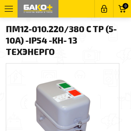
0
ПМ12-010.220/380 С ТР (5-
10А) -IP54 -КН- 1З
ТЕХЭНЕРГО