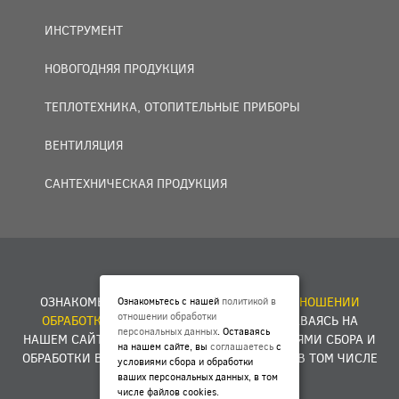
ИНСТРУМЕНТ
НОВОГОДНЯЯ ПРОДУКЦИЯ
ТЕПЛОТЕХНИКА, ОТОПИТЕЛЬНЫЕ ПРИБОРЫ
ВЕНТИЛЯЦИЯ
САНТЕХНИЧЕСКАЯ ПРОДУКЦИЯ
© 2007 — 2026 ООО «БАКО+».
ОЗНАКОМЬТЕСЬ С НАШЕЙ
ПОЛИТИКОЙ В ОТНОШЕНИИ
Ознакомьтесь с нашей
политикой в
отношении обработки
ОБРАБОТКИ ПЕРСОНАЛЬНЫХ ДАННЫХ
. ОСТАВАЯСЬ НА
персональных данных
. Оставаясь
НАШЕМ САЙТЕ, ВЫ
СОГЛАШАЕТЕСЬ
С УСЛОВИЯМИ СБОРА И
на нашем сайте, вы
соглашаетесь
с
ОБРАБОТКИ ВАШИХ ПЕРСОНАЛЬНЫХ ДАННЫХ, В ТОМ ЧИСЛЕ
условиями сбора и обработки
ФАЙЛОВ COOKIES.
ваших персональных данных, в том
числе файлов cookies.