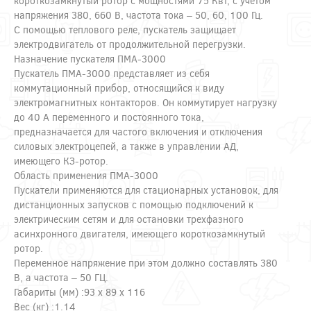
короткозамкнутый ротор с мощностями 75 Квт, с учетом
напряжения 380, 660 В, частота тока – 50, 60, 100 Гц.
С помощью теплового реле, пускатель защищает
электродвигатель от продолжительной перегрузки.
Назначение пускателя ПМА-3000
Пускатель ПМА-3000 представляет из себя
коммутационный прибор, относящийся к виду
электромагнитных контакторов. Он коммутирует нагрузку
до 40 А переменного и постоянного тока,
предназначается для частого включения и отключения
силовых электроцепей, а также в управлении АД,
имеющего КЗ-ротор.
Область применения ПМА-3000
Пускатели применяются для стационарных установок, для
дистанционных запусков с помощью подключений к
электрическим сетям и для остановки трехфазного
асинхронного двигателя, имеющего короткозамкнутый
ротор.
Переменное напряжение при этом должно составлять 380
В, а частота – 50 ГЦ.
Габариты (мм) :93 x 89 x 116
Вес (кг) :1.14