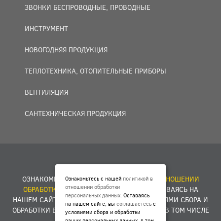
ЗВОНКИ БЕСПРОВОДНЫЕ, ПРОВОДНЫЕ
ИНСТРУМЕНТ
НОВОГОДНЯЯ ПРОДУКЦИЯ
ТЕПЛОТЕХНИКА, ОТОПИТЕЛЬНЫЕ ПРИБОРЫ
ВЕНТИЛЯЦИЯ
САНТЕХНИЧЕСКАЯ ПРОДУКЦИЯ
© 2007 — 2026 ООО «БАКО+».
ОЗНАКОМЬТЕСЬ С НАШЕЙ
ПОЛИТИКОЙ В ОТНОШЕНИИ
Ознакомьтесь с нашей
политикой в
отношении обработки
ОБРАБОТКИ ПЕРСОНАЛЬНЫХ ДАННЫХ
. ОСТАВАЯСЬ НА
персональных данных
. Оставаясь
НАШЕМ САЙТЕ, ВЫ
СОГЛАШАЕТЕСЬ
С УСЛОВИЯМИ СБОРА И
на нашем сайте, вы
соглашаетесь
с
ОБРАБОТКИ ВАШИХ ПЕРСОНАЛЬНЫХ ДАННЫХ, В ТОМ ЧИСЛЕ
условиями сбора и обработки
ФАЙЛОВ COOKIES.
ваших персональных данных, в том