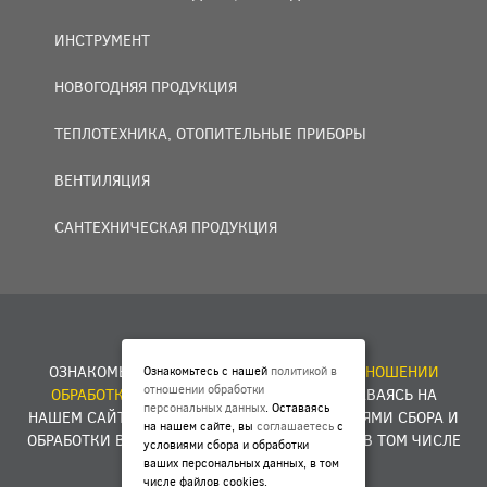
ИНСТРУМЕНТ
НОВОГОДНЯЯ ПРОДУКЦИЯ
ТЕПЛОТЕХНИКА, ОТОПИТЕЛЬНЫЕ ПРИБОРЫ
ВЕНТИЛЯЦИЯ
САНТЕХНИЧЕСКАЯ ПРОДУКЦИЯ
© 2007 — 2026 ООО «БАКО+».
ОЗНАКОМЬТЕСЬ С НАШЕЙ
ПОЛИТИКОЙ В ОТНОШЕНИИ
Ознакомьтесь с нашей
политикой в
отношении обработки
ОБРАБОТКИ ПЕРСОНАЛЬНЫХ ДАННЫХ
. ОСТАВАЯСЬ НА
персональных данных
. Оставаясь
НАШЕМ САЙТЕ, ВЫ
СОГЛАШАЕТЕСЬ
С УСЛОВИЯМИ СБОРА И
на нашем сайте, вы
соглашаетесь
с
ОБРАБОТКИ ВАШИХ ПЕРСОНАЛЬНЫХ ДАННЫХ, В ТОМ ЧИСЛЕ
условиями сбора и обработки
ФАЙЛОВ COOKIES.
ваших персональных данных, в том
числе файлов cookies.