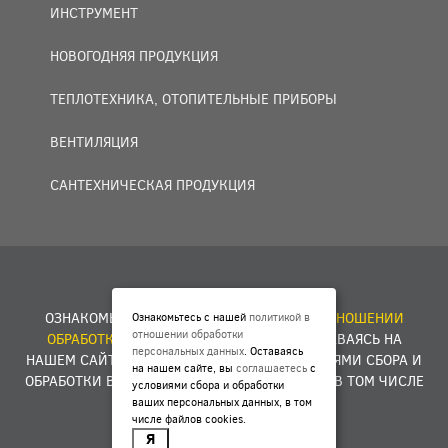
ИНСТРУМЕНТ
НОВОГОДНЯЯ ПРОДУКЦИЯ
ТЕПЛОТЕХНИКА, ОТОПИТЕЛЬНЫЕ ПРИБОРЫ
ВЕНТИЛЯЦИЯ
САНТЕХНИЧЕСКАЯ ПРОДУКЦИЯ
© 2007 — 2026 ООО «БАКО+».
ОЗНАКОМЬТЕСЬ С НАШЕЙ
ПОЛИТИКОЙ В ОТНОШЕНИИ
Ознакомьтесь с нашей
политикой в
отношении обработки
ОБРАБОТКИ ПЕРСОНАЛЬНЫХ ДАННЫХ
. ОСТАВАЯСЬ НА
персональных данных
. Оставаясь
НАШЕМ САЙТЕ, ВЫ
СОГЛАШАЕТЕСЬ
С УСЛОВИЯМИ СБОРА И
на нашем сайте, вы
соглашаетесь
с
ОБРАБОТКИ ВАШИХ ПЕРСОНАЛЬНЫХ ДАННЫХ, В ТОМ ЧИСЛЕ
условиями сбора и обработки
ФАЙЛОВ COOKIES.
ваших персональных данных, в том
числе файлов cookies.
Я