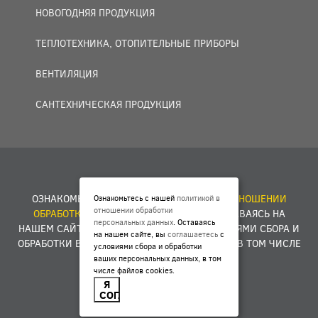
НОВОГОДНЯЯ ПРОДУКЦИЯ
ТЕПЛОТЕХНИКА, ОТОПИТЕЛЬНЫЕ ПРИБОРЫ
ВЕНТИЛЯЦИЯ
САНТЕХНИЧЕСКАЯ ПРОДУКЦИЯ
© 2007 — 2026 ООО «БАКО+».
ОЗНАКОМЬТЕСЬ С НАШЕЙ
ПОЛИТИКОЙ В ОТНОШЕНИИ
Ознакомьтесь с нашей
политикой в
отношении обработки
ОБРАБОТКИ ПЕРСОНАЛЬНЫХ ДАННЫХ
. ОСТАВАЯСЬ НА
персональных данных
. Оставаясь
НАШЕМ САЙТЕ, ВЫ
СОГЛАШАЕТЕСЬ
С УСЛОВИЯМИ СБОРА И
на нашем сайте, вы
соглашаетесь
с
ОБРАБОТКИ ВАШИХ ПЕРСОНАЛЬНЫХ ДАННЫХ, В ТОМ ЧИСЛЕ
условиями сбора и обработки
ФАЙЛОВ COOKIES.
ваших персональных данных, в том
числе файлов cookies.
Я
Разработка сайта -
E1ME
D
IA
СОГЛАСЕН