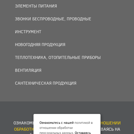
ЭЛЕМЕНТЫ ПИТАНИЯ
ЗВОНКИ БЕСПРОВОДНЫЕ, ПРОВОДНЫЕ
ИНСТРУМЕНТ
НОВОГОДНЯЯ ПРОДУКЦИЯ
ТЕПЛОТЕХНИКА, ОТОПИТЕЛЬНЫЕ ПРИБОРЫ
ВЕНТИЛЯЦИЯ
САНТЕХНИЧЕСКАЯ ПРОДУКЦИЯ
© 2007 — 2026 ООО «БАКО+».
ОЗНАКОМЬТЕСЬ С НАШЕЙ
ПОЛИТИКОЙ В ОТНОШЕНИИ
Ознакомьтесь с нашей
политикой в
отношении обработки
ОБРАБОТКИ ПЕРСОНАЛЬНЫХ ДАННЫХ
. ОСТАВАЯСЬ НА
персональных данных
. Оставаясь