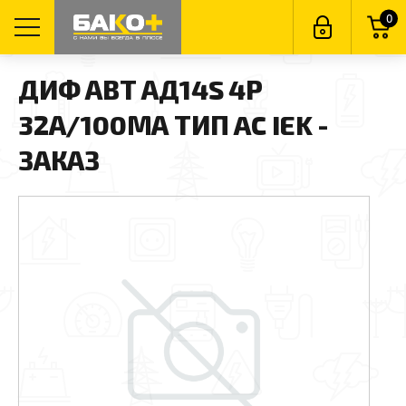
0
ДИФ АВТ АД14S 4P
32А/100МА ТИП AC IEK -
ЗАКАЗ