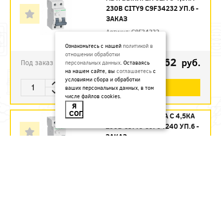
230В CITY9 C9F34232 УП.6 -
ЗАКАЗ
Артикул:
C9F34232
Ознакомьтесь с нашей
политикой в
отношении обработки
1123.62
руб.
Под заказ
персональных данных
. Оставаясь
на нашем сайте, вы
соглашаетесь
с
условиями сбора и обработки
В КОРЗИНУ
ваших персональных данных, в том
числе файлов cookies.
Я
СОГЛАСЕН
АВТ. ВЫКЛ. 2П 40А С 4,5КА
230В CITY9 C9F34240 УП.6 -
ЗАКАЗ
Артикул:
C9F34240
1215.12
руб.
Под заказ
В КОРЗИНУ