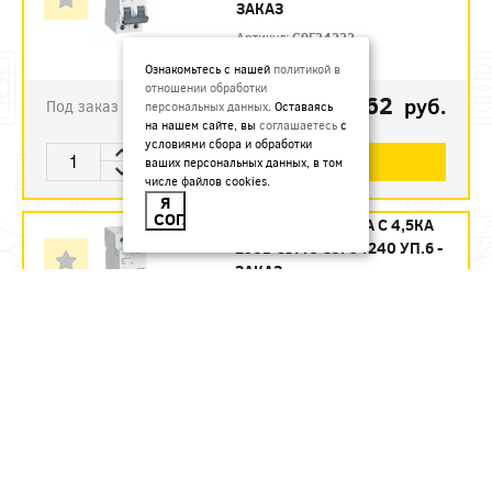
ЗАКАЗ
Артикул:
C9F34232
Ознакомьтесь с нашей
политикой в
отношении обработки
1123.62
руб.
Под заказ
персональных данных
. Оставаясь
на нашем сайте, вы
соглашаетесь
с
условиями сбора и обработки
В КОРЗИНУ
ваших персональных данных, в том
числе файлов cookies.
Я
СОГЛАСЕН
АВТ. ВЫКЛ. 2П 40А С 4,5КА
230В CITY9 C9F34240 УП.6 -
ЗАКАЗ
Артикул:
C9F34240
1215.12
руб.
Под заказ
В КОРЗИНУ