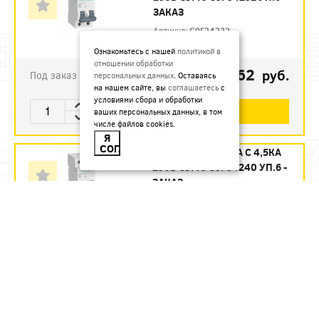
ЗАКАЗ
Артикул:
C9F34232
Ознакомьтесь с нашей
политикой в
отношении обработки
1123.62
руб.
Под заказ
персональных данных
. Оставаясь
на нашем сайте, вы
соглашаетесь
с
условиями сбора и обработки
В КОРЗИНУ
ваших персональных данных, в том
числе файлов cookies.
Я
СОГЛАСЕН
АВТ. ВЫКЛ. 2П 40А С 4,5КА
230В CITY9 C9F34240 УП.6 -
ЗАКАЗ
Артикул:
C9F34240
1215.12
руб.
Под заказ
В КОРЗИНУ