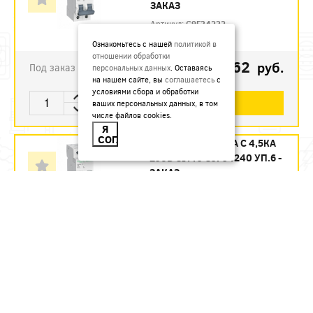
ЗАКАЗ
Артикул:
C9F34232
Ознакомьтесь с нашей
политикой в
отношении обработки
1123.62
руб.
Под заказ
персональных данных
. Оставаясь
на нашем сайте, вы
соглашаетесь
с
условиями сбора и обработки
В КОРЗИНУ
ваших персональных данных, в том
числе файлов cookies.
Я
СОГЛАСЕН
АВТ. ВЫКЛ. 2П 40А С 4,5КА
230В CITY9 C9F34240 УП.6 -
ЗАКАЗ
Артикул:
C9F34240
1215.12
руб.
Под заказ
В КОРЗИНУ