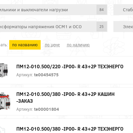
ильники и выключатели нагрузки
Стаб
84
нсформаторы напряжения ОСМ1 и ОСО
Элек
25
ать:
по названию
по цене
по наличию
ПМ12-010.500/220 -IP00- R 4З+2Р ТЕХЭНЕРГО
Артикул:
te00454575
ПМ12-010.500/380 -IP00- R 4З+2Р КАШИН
-ЗАКАЗ
Артикул:
te00001804
ПМ12-010.500/380 -IP00- R 4З+2Р ТЕХЭНЕРГО