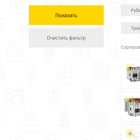
КЭАЗ
Руб
Остальные ТМ
Техэнерго
Тра
Сортиров