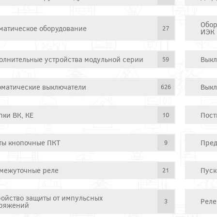
Обор
матическое оборудование
27
ИЭК
олнительные устройства модульной серии
Выкл
59
оматические выключатели
Выкл
626
пки ВК, КЕ
Пост
10
ты кнопочные ПКТ
Пред
9
межуточные реле
Пуск
21
ройство защиты от импульсных
Реле
3
ряжений