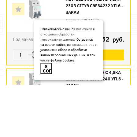
230В CITY9 C9F34232 УП.6 -
ЗАКАЗ
Артикул:
C9F34232
Ознакомьтесь с нашей
политикой в
отношении обработки
1123.62
руб.
Под заказ
персональных данных
. Оставаясь
на нашем сайте, вы
соглашаетесь
с
условиями сбора и обработки
В КОРЗИНУ
ваших персональных данных, в том
числе файлов cookies.
Я
СОГЛАСЕН
АВТ. ВЫКЛ. 2П 40А С 4,5КА
230В CITY9 C9F34240 УП.6 -
ЗАКАЗ
Артикул:
C9F34240
1215.12
руб.
Под заказ
В КОРЗИНУ