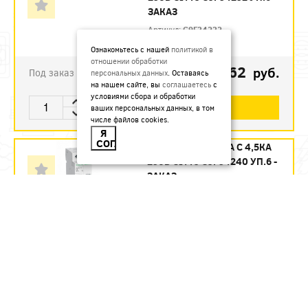
ЗАКАЗ
Артикул:
C9F34232
Ознакомьтесь с нашей
политикой в
отношении обработки
1123.62
руб.
Под заказ
персональных данных
. Оставаясь
на нашем сайте, вы
соглашаетесь
с
условиями сбора и обработки
В КОРЗИНУ
ваших персональных данных, в том
числе файлов cookies.
Я
СОГЛАСЕН
АВТ. ВЫКЛ. 2П 40А С 4,5КА
230В CITY9 C9F34240 УП.6 -
ЗАКАЗ
Артикул:
C9F34240
1215.12
руб.
Под заказ
В КОРЗИНУ