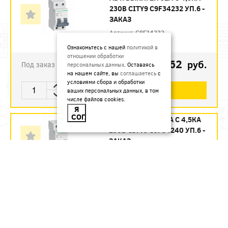
230В CITY9 C9F34232 УП.6 -
ЗАКАЗ
Артикул:
C9F34232
Ознакомьтесь с нашей
политикой в
отношении обработки
1123.62
руб.
Под заказ
персональных данных
. Оставаясь
на нашем сайте, вы
соглашаетесь
с
условиями сбора и обработки
В КОРЗИНУ
ваших персональных данных, в том
числе файлов cookies.
Я
СОГЛАСЕН
АВТ. ВЫКЛ. 2П 40А С 4,5КА
230В CITY9 C9F34240 УП.6 -
ЗАКАЗ
Артикул:
C9F34240
1215.12
руб.
Под заказ
В КОРЗИНУ