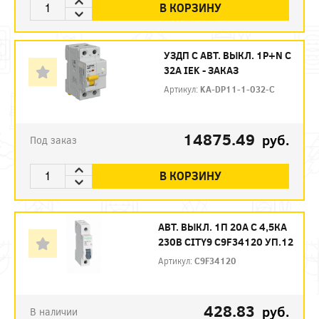
В КОРЗИНУ
УЗДП C АВТ. ВЫКЛ. 1P+N C
32A IEK - ЗАКАЗ
Артикул:
KA-DP11-1-032-C
14875.49
руб.
Под заказ
В КОРЗИНУ
АВТ. ВЫКЛ. 1П 20А С 4,5КА
230В CITY9 C9F34120 УП.12
Артикул:
C9F34120
428.83
руб.
В наличии