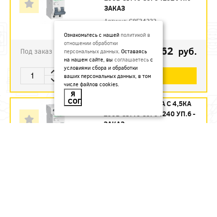
ЗАКАЗ
Артикул:
C9F34232
Ознакомьтесь с нашей
политикой в
отношении обработки
1123.62
руб.
Под заказ
персональных данных
. Оставаясь
на нашем сайте, вы
соглашаетесь
с
условиями сбора и обработки
В КОРЗИНУ
ваших персональных данных, в том
числе файлов cookies.
Я
СОГЛАСЕН
АВТ. ВЫКЛ. 2П 40А С 4,5КА
230В CITY9 C9F34240 УП.6 -
ЗАКАЗ
Артикул:
C9F34240
1215.12
руб.
Под заказ
В КОРЗИНУ