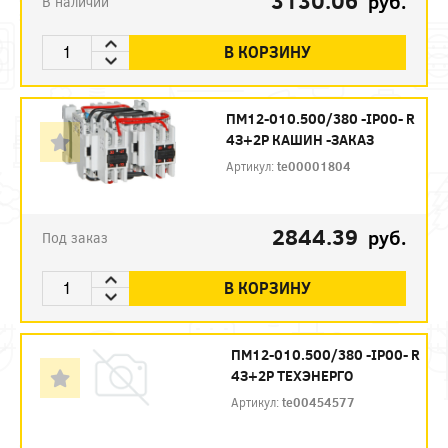
3130.06
руб.
В наличии
В КОРЗИНУ
ПМ12-010.500/380 -IP00- R
4З+2Р КАШИН -ЗАКАЗ
Артикул:
te00001804
2844.39
руб.
Под заказ
В КОРЗИНУ
ПМ12-010.500/380 -IP00- R
4З+2Р ТЕХЭНЕРГО
Артикул:
te00454577