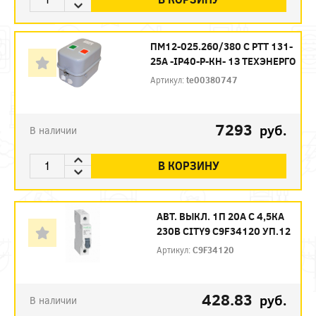
ПМ12-025.260/380 С РТТ 131-
25А -IP40-Р-КН- 1З ТЕХЭНЕРГО
Артикул:
te00380747
7293
руб.
В наличии
В КОРЗИНУ
АВТ. ВЫКЛ. 1П 20А С 4,5КА
230В CITY9 C9F34120 УП.12
Артикул:
C9F34120
428.83
руб.
В наличии