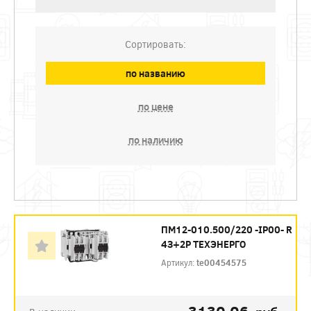
Сортировать:
по названию
по цене
по наличию
ПМ12-010.500/220 -IP00- R
4З+2Р ТЕХЭНЕРГО
Артикул:
te00454575