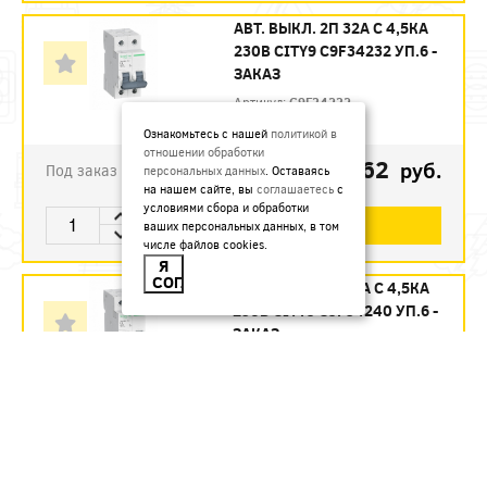
АВТ. ВЫКЛ. 2П 32А С 4,5КА
230В CITY9 C9F34232 УП.6 -
ЗАКАЗ
Артикул:
C9F34232
Ознакомьтесь с нашей
политикой в
отношении обработки
1123.62
руб.
Под заказ
персональных данных
. Оставаясь
на нашем сайте, вы
соглашаетесь
с
условиями сбора и обработки
В КОРЗИНУ
ваших персональных данных, в том
числе файлов cookies.
Я
СОГЛАСЕН
АВТ. ВЫКЛ. 2П 40А С 4,5КА
230В CITY9 C9F34240 УП.6 -
ЗАКАЗ
Артикул:
C9F34240
1215.12
руб.
Под заказ
В КОРЗИНУ