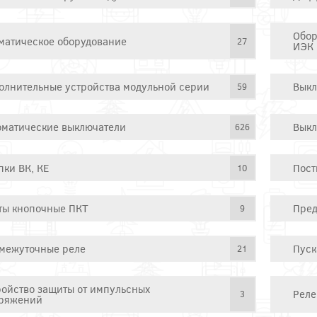
Обор
матическое оборудование
27
ИЭК
олнительные устройства модульной серии
Выкл
59
оматические выключатели
Выкл
626
пки ВК, КЕ
Пост
10
ты кнопочные ПКТ
Пред
9
межуточные реле
Пуск
21
ройство защиты от импульсных
Реле
3
ряжений