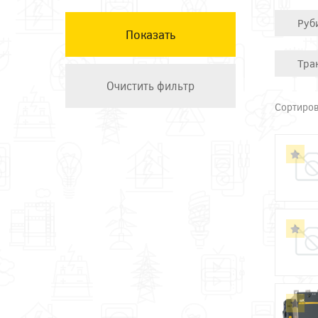
КЭАЗ
Руб
Остальные ТМ
Техэнерго
Тра
Сортиров