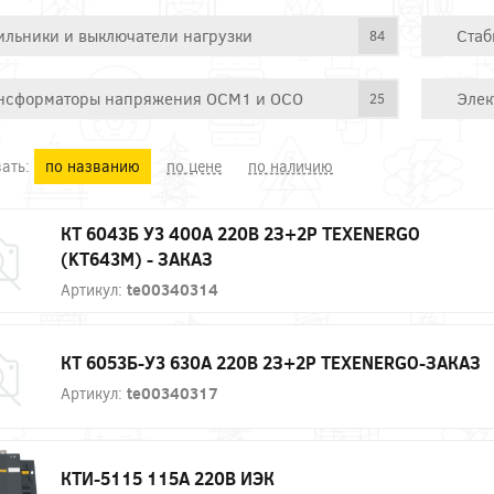
ильники и выключатели нагрузки
Стаб
84
нсформаторы напряжения ОСМ1 и ОСО
Элек
25
ать:
по названию
по цене
по наличию
КТ 6043Б У3 400А 220В 2З+2Р TEXENERGO
(KT643M) - ЗАКАЗ
Артикул:
te00340314
КТ 6053Б-У3 630А 220В 2З+2Р TEXENERGO-ЗАКАЗ
Артикул:
te00340317
КТИ-5115 115А 220В ИЭК