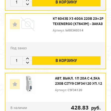
В КОРЗИНУ
КТ 6043Б У3 400А 220В 2З+2Р
TEXENERGO (KT643M) - ЗАКАЗ
Артикул:
te00340314
Под заказ
В КОРЗИНУ
АВТ. ВЫКЛ. 1П 20А С 4,5КА
230В CITY9 C9F34120 УП.12
Артикул:
C9F34120
428.83
руб.
В наличии