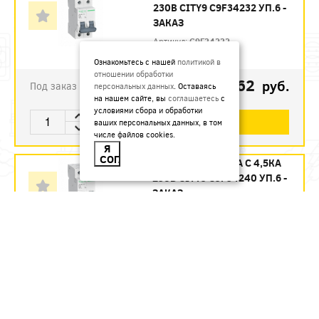
230В CITY9 C9F34232 УП.6 -
ЗАКАЗ
Артикул:
C9F34232
Ознакомьтесь с нашей
политикой в
отношении обработки
1123.62
руб.
Под заказ
персональных данных
. Оставаясь
на нашем сайте, вы
соглашаетесь
с
условиями сбора и обработки
В КОРЗИНУ
ваших персональных данных, в том
числе файлов cookies.
Я
СОГЛАСЕН
АВТ. ВЫКЛ. 2П 40А С 4,5КА
230В CITY9 C9F34240 УП.6 -
ЗАКАЗ
Артикул:
C9F34240
1215.12
руб.
Под заказ
В КОРЗИНУ