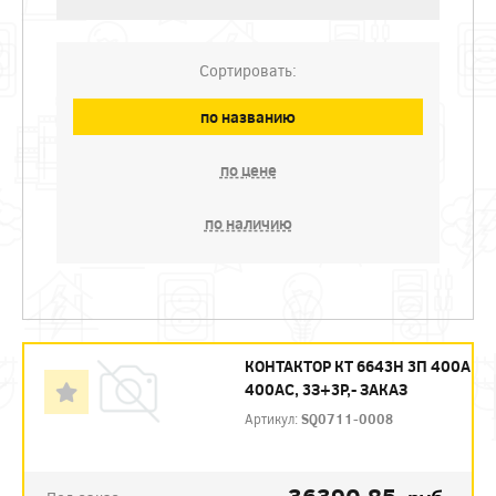
Сортировать:
по названию
по цене
по наличию
КОНТАКТОР КТ 6643Н 3П 400А
400AC, 3З+3Р,- ЗАКАЗ
Артикул:
SQ0711-0008