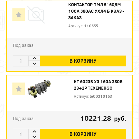
КОНТАКТОР ПМЛ 5160ДМ
100А 380AC УХЛ4 Б КЭАЗ -
ЗАКАЗ
Артикул:
110655
Под заказ
В КОРЗИНУ
КТ 6023Б У3 160А 380В
2З+2Р TEXENERGO
Артикул:
te00310163
10221.28
руб.
Под заказ
В КОРЗИНУ