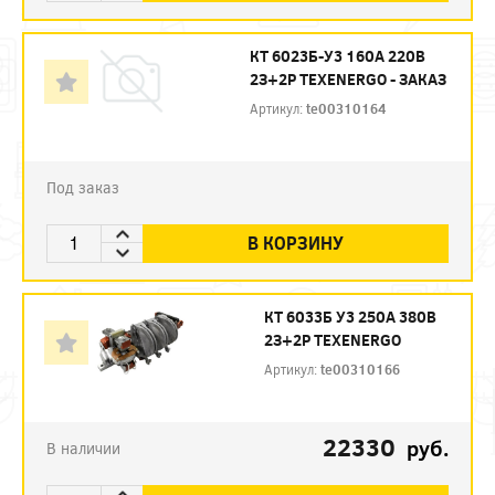
КТ 6023Б-У3 160А 220В
2З+2Р TEXENERGO - ЗАКАЗ
Артикул:
te00310164
Под заказ
В КОРЗИНУ
КТ 6033Б У3 250А 380В
2З+2Р TEXENERGO
Артикул:
te00310166
22330
руб.
В наличии