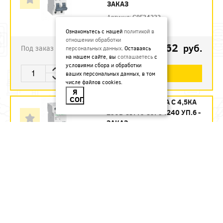
ЗАКАЗ
Артикул:
C9F34232
Ознакомьтесь с нашей
политикой в
отношении обработки
1123.62
руб.
Под заказ
персональных данных
. Оставаясь
на нашем сайте, вы
соглашаетесь
с
условиями сбора и обработки
В КОРЗИНУ
ваших персональных данных, в том
числе файлов cookies.
Я
СОГЛАСЕН
АВТ. ВЫКЛ. 2П 40А С 4,5КА
230В CITY9 C9F34240 УП.6 -
ЗАКАЗ
Артикул:
C9F34240
1215.12
руб.
Под заказ
В КОРЗИНУ