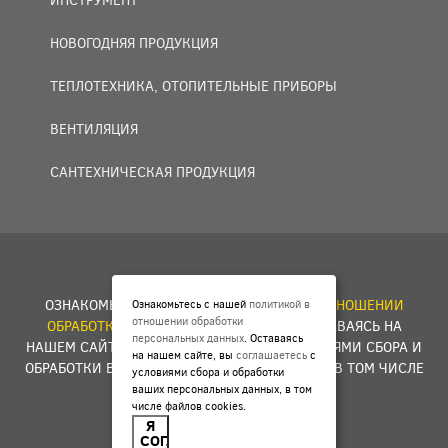
НОВОГОДНЯЯ ПРОДУКЦИЯ
ТЕПЛОТЕХНИКА, ОТОПИТЕЛЬНЫЕ ПРИБОРЫ
ВЕНТИЛЯЦИЯ
САНТЕХНИЧЕСКАЯ ПРОДУКЦИЯ
© 2007 — 2026 ООО «БАКО+».
ОЗНАКОМЬТЕСЬ С НАШЕЙ
ПОЛИТИКОЙ В ОТНОШЕНИИ
Ознакомьтесь с нашей
политикой в
отношении обработки
ОБРАБОТКИ ПЕРСОНАЛЬНЫХ ДАННЫХ
. ОСТАВАЯСЬ НА
персональных данных
. Оставаясь
НАШЕМ САЙТЕ, ВЫ
СОГЛАШАЕТЕСЬ
С УСЛОВИЯМИ СБОРА И
на нашем сайте, вы
соглашаетесь
с
ОБРАБОТКИ ВАШИХ ПЕРСОНАЛЬНЫХ ДАННЫХ, В ТОМ ЧИСЛЕ
условиями сбора и обработки
ФАЙЛОВ COOKIES.
ваших персональных данных, в том
числе файлов cookies.
Я
Разработка сайта -
E1ME
D
IA
СОГЛАСЕН