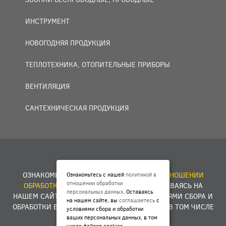
ИНСТРУМЕНТ
НОВОГОДНЯЯ ПРОДУКЦИЯ
ТЕПЛОТЕХНИКА, ОТОПИТЕЛЬНЫЕ ПРИБОРЫ
ВЕНТИЛЯЦИЯ
САНТЕХНИЧЕСКАЯ ПРОДУКЦИЯ
© 2007 — 2026 ООО «БАКО+».
ОЗНАКОМЬТЕСЬ С НАШЕЙ
ПОЛИТИКОЙ В ОТНОШЕНИИ
Ознакомьтесь с нашей
политикой в
отношении обработки
ОБРАБОТКИ ПЕРСОНАЛЬНЫХ ДАННЫХ
. ОСТАВАЯСЬ НА
персональных данных
. Оставаясь
НАШЕМ САЙТЕ, ВЫ
СОГЛАШАЕТЕСЬ
С УСЛОВИЯМИ СБОРА И
на нашем сайте, вы
соглашаетесь
с
ОБРАБОТКИ ВАШИХ ПЕРСОНАЛЬНЫХ ДАННЫХ, В ТОМ ЧИСЛЕ
условиями сбора и обработки
ФАЙЛОВ COOKIES.
ваших персональных данных, в том
числе файлов cookies.