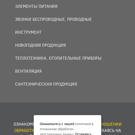
ЭЛЕМЕНТЫ ПИТАНИЯ
ЗВОНКИ БЕСПРОВОДНЫЕ, ПРОВОДНЫЕ
ИНСТРУМЕНТ
НОВОГОДНЯЯ ПРОДУКЦИЯ
ТЕПЛОТЕХНИКА, ОТОПИТЕЛЬНЫЕ ПРИБОРЫ
ВЕНТИЛЯЦИЯ
САНТЕХНИЧЕСКАЯ ПРОДУКЦИЯ
© 2007 — 2026 ООО «БАКО+».
ОЗНАКОМЬТЕСЬ С НАШЕЙ
ПОЛИТИКОЙ В ОТНОШЕНИИ
Ознакомьтесь с нашей
политикой в
отношении обработки
ОБРАБОТКИ ПЕРСОНАЛЬНЫХ ДАННЫХ
. ОСТАВАЯСЬ НА
персональных данных
. Оставаясь