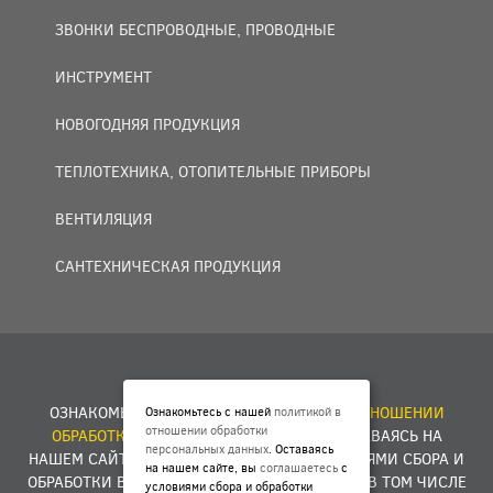
ЗВОНКИ БЕСПРОВОДНЫЕ, ПРОВОДНЫЕ
ИНСТРУМЕНТ
НОВОГОДНЯЯ ПРОДУКЦИЯ
ТЕПЛОТЕХНИКА, ОТОПИТЕЛЬНЫЕ ПРИБОРЫ
ВЕНТИЛЯЦИЯ
САНТЕХНИЧЕСКАЯ ПРОДУКЦИЯ
© 2007 — 2026 ООО «БАКО+».
ОЗНАКОМЬТЕСЬ С НАШЕЙ
ПОЛИТИКОЙ В ОТНОШЕНИИ
Ознакомьтесь с нашей
политикой в
отношении обработки
ОБРАБОТКИ ПЕРСОНАЛЬНЫХ ДАННЫХ
. ОСТАВАЯСЬ НА
персональных данных
. Оставаясь
НАШЕМ САЙТЕ, ВЫ
СОГЛАШАЕТЕСЬ
С УСЛОВИЯМИ СБОРА И
на нашем сайте, вы
соглашаетесь
с
ОБРАБОТКИ ВАШИХ ПЕРСОНАЛЬНЫХ ДАННЫХ, В ТОМ ЧИСЛЕ
условиями сбора и обработки