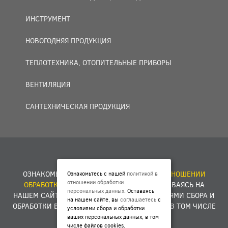
ИНСТРУМЕНТ
НОВОГОДНЯЯ ПРОДУКЦИЯ
ТЕПЛОТЕХНИКА, ОТОПИТЕЛЬНЫЕ ПРИБОРЫ
ВЕНТИЛЯЦИЯ
САНТЕХНИЧЕСКАЯ ПРОДУКЦИЯ
© 2007 — 2026 ООО «БАКО+».
ОЗНАКОМЬТЕСЬ С НАШЕЙ
ПОЛИТИКОЙ В ОТНОШЕНИИ
Ознакомьтесь с нашей
политикой в
отношении обработки
ОБРАБОТКИ ПЕРСОНАЛЬНЫХ ДАННЫХ
. ОСТАВАЯСЬ НА
персональных данных
. Оставаясь
НАШЕМ САЙТЕ, ВЫ
СОГЛАШАЕТЕСЬ
С УСЛОВИЯМИ СБОРА И
на нашем сайте, вы
соглашаетесь
с
ОБРАБОТКИ ВАШИХ ПЕРСОНАЛЬНЫХ ДАННЫХ, В ТОМ ЧИСЛЕ
условиями сбора и обработки
ФАЙЛОВ COOKIES.
ваших персональных данных, в том
числе файлов cookies.