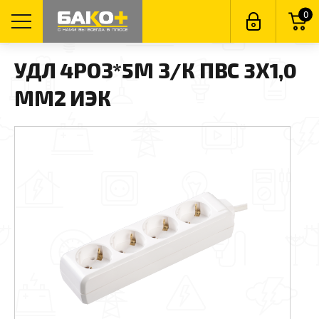
0
УДЛ 4РОЗ*5М З/К ПВС 3Х1,0
ММ2 ИЭК