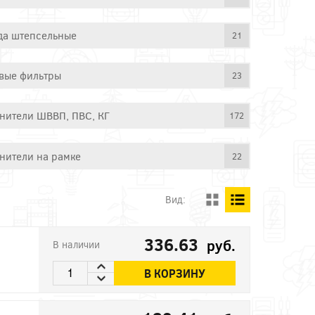
да штепсельные
21
вые фильтры
23
нители ШВВП, ПВС, КГ
172
нители на рамке
22
Вид:
336.63
руб.
В наличии
В КОРЗИНУ