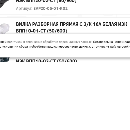
ИЭК ВПП20-02-СТ (80/960)
Артикул:
EVP20-06-01-K02
ВИЛКА РАЗБОРНАЯ ПРЯМАЯ С З/К 16А БЕЛАЯ ИЭК
ВПП10-01-СТ (50/600)
Артикул:
EVP10-16-01-K01
нашей
политикой в отношении обработки персональных данных
. Оставаясь на нашем сай
с условиями сбора и обработки ваших персональных данных, в том числе файлов cooki
ВИЛКА РАЗБОРНАЯ ПРЯМАЯ С З/К 16А ЧЕРНАЯ
ИЭК ВПП10-02-СТ (50/600)
Артикул:
EVP10-16-01-K02
ВИЛКА РАЗБОРНАЯ УГЛОВАЯ З/К 16А БЕЛАЯ NCA-
PL04-16A-E-WH NAVIGATOR
Артикул:
61362
ВИЛКА РАЗБОРНАЯ УГЛОВАЯ З/К 16А БЕЛАЯ С
ВЫКЛ. NCA-PL05-16A-ESC-WH NAVIGATOR