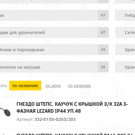
ки
Гнёз
47
одки для удлинителей
Сете
47
йники и переходники
Удли
34
инители на катушке
Удли
59
ать:
по названию
по цене
по наличию
ГНЕЗДО ШТЕПС. КАУЧУК С КРЫШКОЙ З/К 32А 3-
ФАЗНАЯ LEZARD IP44 УП.48
Артикул:
332-0100-0203/203