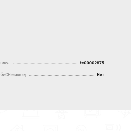
тикул
te00002875
биСНеликвид
Нет