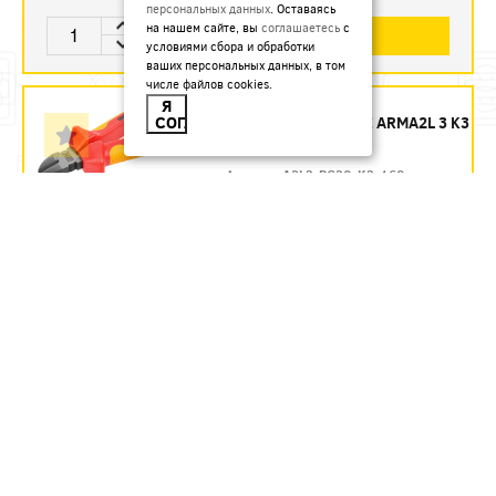
персональных данных
. Оставаясь
на нашем сайте, вы
соглашаетесь
с
В КОРЗИНУ
условиями сбора и обработки
ваших персональных данных, в том
числе файлов cookies.
БОКОРЕЗЫ 160 ММ
Я
СОГЛАСЕН
ДИЭЛЕКТРИЧЕСКИЕ ARMA2L 3 K3
IEK - ЗАКАЗ
Артикул:
A2L3-PC20-K3-160
1435.54
руб.
Под заказ
В КОРЗИНУ
БОКОРЕЗЫ 160 ММ
ДИЭЛЕКТРИЧЕСКИЕ ДО 1000 В
REXANT
Артикул:
12-4614-3