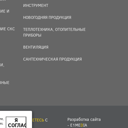
ИНСТРУМЕНТ
ИЕ И
НОВОГОДНЯЯ ПРОДУКЦИЯ
НИЕ СКС
ТЕПЛОТЕХНИКА, ОТОПИТЕЛЬНЫЕ
ПРИБОРЫ
ВЕНТИЛЯЦИЯ
САНТЕХНИЧЕСКАЯ ПРОДУКЦИЯ
И,
ИВНЫЕ
Разработка сайта
те,
Я
ЙТЕ, ВЫ
СОГЛАШАЕТЕСЬ
С
es.
СОГЛАСЕН
-
E1ME
D
IA