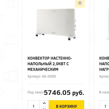
КОНВЕКТОР НАСТЕННО-
КОНВ
НАПОЛЬНЫЙ 2,0КВТ С
НАПО
МЕХАНИЧЕСКИМ
НАГ
ТЕРМОСТАТОМ, СТИЧ-
ЭЛЕМ
Артикул: 60-0095
Артик
НАГРЕВАТЕЛЬНЫЙ ЭЛЕМЕНТ
REXANT
5746.05
руб.
Под заказ
В нал
В КОРЗИНУ