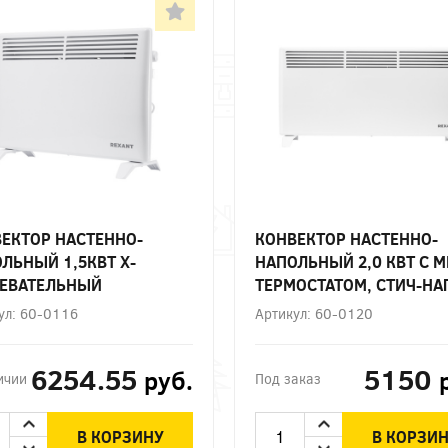
ЕКТОР НАСТЕННО-
КОНВЕКТОР НАСТЕННО-
ЛЬНЫЙ 1,5КВТ Х-
НАПОЛЬНЫЙ 2,0 КВТ С М
РЕВАТЕЛЬНЫЙ
ТЕРМОСТАТОМ, СТИЧ-НА
ЕНТ,НОЖКИ REXANT
ЭЛЕМЕНТ,НОЖКИ REXANT
ул: 60-0116
Артикул: 60-0120
ЗАКАЗ
6254.55
5150
руб.
ичии
Под заказ
В КОРЗИНУ
В КОРЗИ