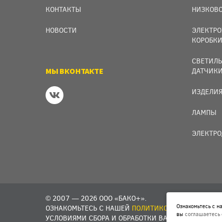
КОНТАКТЫ
НИЗКОВО
НОВОСТИ
ЭЛЕКТРО
КОРОБК
СВЕТИЛЬ
МЫ ВКОНТАКТЕ
ДАТЧИК
ИЗДЕЛИЯ
ЛАМПЫ
ЭЛЕКТРО
© 2007 — 2026 ООО «БАКО+».
Ознакомьтесь с 
ОЗНАКОМЬТЕСЬ С НАШЕЙ
ПОЛИТИКОЙ В ОТНОШЕНИИ
вы
соглашаетесь
УСЛОВИЯМИ СБОРА И ОБРАБОТКИ ВАШИХ ПЕРСОНАЛЬ