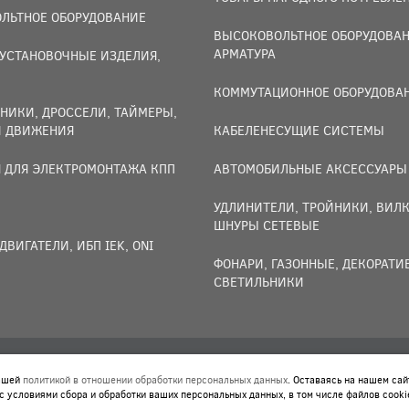
ЛЬТНОЕ ОБОРУДОВАНИЕ
ВЫСОКОВОЛЬТНОЕ ОБОРУДОВАН
АРМАТУРА
УСТАНОВОЧНЫЕ ИЗДЕЛИЯ,
И
КОММУТАЦИОННОЕ ОБОРУДОВА
НИКИ, ДРОССЕЛИ, ТАЙМЕРЫ,
И ДВИЖЕНИЯ
КАБЕЛЕНЕСУЩИЕ СИСТЕМЫ
 ДЛЯ ЭЛЕКТРОМОНТАЖА КПП
АВТОМОБИЛЬНЫЕ АКСЕССУАРЫ
УДЛИНИТЕЛИ, ТРОЙНИКИ, ВИЛК
ШНУРЫ СЕТЕВЫЕ
ДВИГАТЕЛИ, ИБП IEK, ONI
ФОНАРИ, ГАЗОННЫЕ, ДЕКОРАТ
СВЕТИЛЬНИКИ
нашей
политикой в отношении обработки персональных данных
. Оставаясь на нашем сай
 ОБРАБОТКИ ПЕРСОНАЛЬНЫХ ДАННЫХ
. ОСТАВАЯСЬ НА НАШЕМ СА
с условиями сбора и обработки ваших персональных данных, в том числе файлов cooki
НЫХ ДАННЫХ, В ТОМ ЧИСЛЕ ФАЙЛОВ COOKIES.