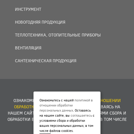
ИНСТРУМЕНТ
НОВОГОДНЯЯ ПРОДУКЦИЯ
ТЕПЛОТЕХНИКА, ОТОПИТЕЛЬНЫЕ ПРИБОРЫ
ВЕНТИЛЯЦИЯ
САНТЕХНИЧЕСКАЯ ПРОДУКЦИЯ
© 2007 — 2026 ООО «БАКО+».
ОЗНАКОМЬТЕСЬ С НАШЕЙ
ПОЛИТИКОЙ В ОТНОШЕНИИ
Ознакомьтесь с нашей
политикой в
отношении обработки
ОБРАБОТКИ ПЕРСОНАЛЬНЫХ ДАННЫХ
. ОСТАВАЯСЬ НА
персональных данных
. Оставаясь
НАШЕМ САЙТЕ, ВЫ
СОГЛАШАЕТЕСЬ
С УСЛОВИЯМИ СБОРА И
на нашем сайте, вы
соглашаетесь
с
ОБРАБОТКИ ВАШИХ ПЕРСОНАЛЬНЫХ ДАННЫХ, В ТОМ ЧИСЛЕ
условиями сбора и обработки
ФАЙЛОВ COOKIES.
ваших персональных данных, в том
числе файлов cookies.