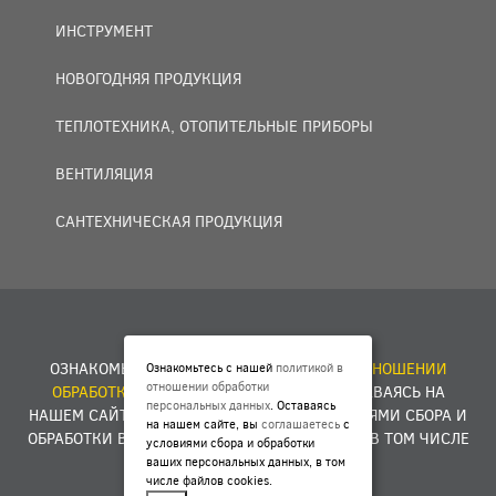
ИНСТРУМЕНТ
НОВОГОДНЯЯ ПРОДУКЦИЯ
ТЕПЛОТЕХНИКА, ОТОПИТЕЛЬНЫЕ ПРИБОРЫ
ВЕНТИЛЯЦИЯ
САНТЕХНИЧЕСКАЯ ПРОДУКЦИЯ
© 2007 — 2026 ООО «БАКО+».
ОЗНАКОМЬТЕСЬ С НАШЕЙ
ПОЛИТИКОЙ В ОТНОШЕНИИ
Ознакомьтесь с нашей
политикой в
отношении обработки
ОБРАБОТКИ ПЕРСОНАЛЬНЫХ ДАННЫХ
. ОСТАВАЯСЬ НА
персональных данных
. Оставаясь
НАШЕМ САЙТЕ, ВЫ
СОГЛАШАЕТЕСЬ
С УСЛОВИЯМИ СБОРА И
на нашем сайте, вы
соглашаетесь
с
ОБРАБОТКИ ВАШИХ ПЕРСОНАЛЬНЫХ ДАННЫХ, В ТОМ ЧИСЛЕ
условиями сбора и обработки
ФАЙЛОВ COOKIES.
ваших персональных данных, в том
числе файлов cookies.