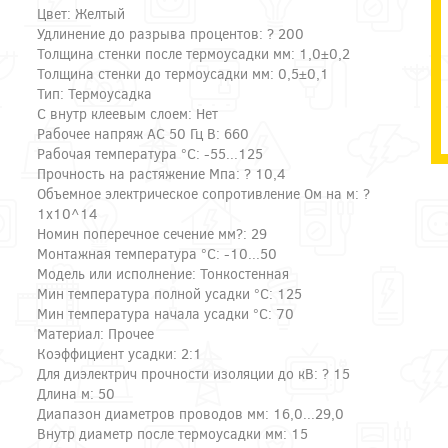
Цвет: Желтый
Удлинение до разрыва процентов: ? 200
Толщина стенки после термоусадки мм: 1,0±0,2
Толщина стенки до термоусадки мм: 0,5±0,1
Тип: Термоусадка
С внутр клеевым слоем: Нет
Рабочее напряж AC 50 Гц В: 660
Рабочая температура °C: -55...125
Прочность на растяжение Мпа: ? 10,4
Объемное электрическое сопротивление Ом на м: ?
1х10^14
Номин поперечное сечение мм?: 29
Монтажная температура °C: -10...50
Модель или исполнение: Тонкостенная
Мин температура полной усадки °C: 125
Мин температура начала усадки °C: 70
Материал: Прочее
Коэффициент усадки: 2:1
Для диэлектрич прочности изоляции до кВ: ? 15
Длина м: 50
Диапазон диаметров проводов мм: 16,0...29,0
Внутр диаметр после термоусадки мм: 15