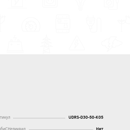
тикул
UDRS-D30-50-K05
биСНеликвид
Нет