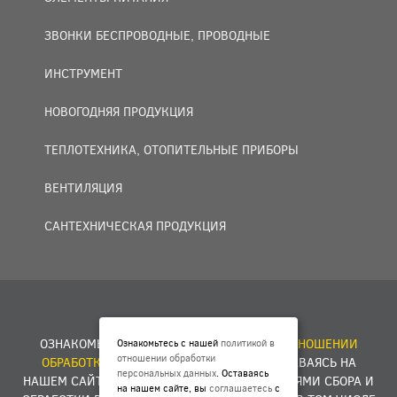
ЗВОНКИ БЕСПРОВОДНЫЕ, ПРОВОДНЫЕ
ИНСТРУМЕНТ
НОВОГОДНЯЯ ПРОДУКЦИЯ
ТЕПЛОТЕХНИКА, ОТОПИТЕЛЬНЫЕ ПРИБОРЫ
ВЕНТИЛЯЦИЯ
САНТЕХНИЧЕСКАЯ ПРОДУКЦИЯ
© 2007 — 2026 ООО «БАКО+».
ОЗНАКОМЬТЕСЬ С НАШЕЙ
ПОЛИТИКОЙ В ОТНОШЕНИИ
Ознакомьтесь с нашей
политикой в
отношении обработки
ОБРАБОТКИ ПЕРСОНАЛЬНЫХ ДАННЫХ
. ОСТАВАЯСЬ НА
персональных данных
. Оставаясь
НАШЕМ САЙТЕ, ВЫ
СОГЛАШАЕТЕСЬ
С УСЛОВИЯМИ СБОРА И
на нашем сайте, вы
соглашаетесь
с