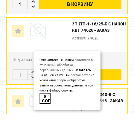
В КОРЗИНУ
3ПКТП-1-16/25-Б С НАКОН
КВТ 74626 - ЗАКАЗ
Артикул:
74626
Под заказ
Ознакомьтесь с нашей
политикой в
отношении обработки
персональных данных
. Оставаясь
В КОРЗИНУ
на нашем сайте, вы
соглашаетесь
с
условиями сбора и обработки
ваших персональных данных, в том
числе файлов cookies.
3ПКТП-6-150/240-Б С
Я
СОГЛАСЕН
НАКОН КВТ 65516 - ЗАКАЗ
Артикул:
65516
7882.42
руб.
Под заказ