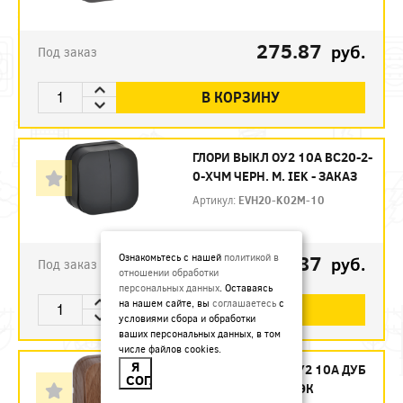
275.87
руб.
Под заказ
В КОРЗИНУ
ГЛОРИ ВЫКЛ ОУ2 10А ВС20-2-
0-ХЧМ ЧЕРН. М. IEK - ЗАКАЗ
Артикул:
EVH20-K02M-10
275.87
Ознакомьтесь с нашей
политикой в
руб.
Под заказ
отношении обработки
персональных данных
. Оставаясь
на нашем сайте, вы
соглашаетесь
с
В КОРЗИНУ
условиями сбора и обработки
ваших персональных данных, в том
числе файлов cookies.
Я
ГЛОРИ ВЫКЛ ОУ2 10А ДУБ
СОГЛАСЕН
ВС20-2-0-ХД ИЭК