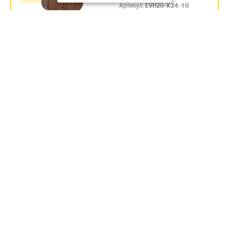
Артикул:
EVH20-K24-10
194.7
руб.
Под заказ
В КОРЗИНУ
ГЛОРИ ВЫКЛ ОУ2 10А КРЕМ.
ВС20-2-0-ХК ИЭК (1/36)
Артикул:
EVH20-K33-10
119.35
руб.
В наличии
В КОРЗИНУ
ГЛОРИ ВЫКЛ ОУ2 10А СОСНА